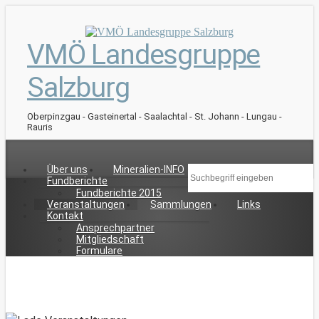
VMÖ Landesgruppe
Salzburg
Oberpinzgau - Gasteinertal - Saalachtal - St. Johann - Lungau -
Rauris
Über uns
Mineralien-INFO
Fundberichte
Fundberichte 2015
Veranstaltungen
Sammlungen
Links
Kontakt
Ansprechpartner
Mitgliedschaft
Formulare