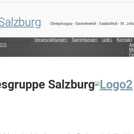
Salzburg
Oberpinzgau - Gasteinertal - Saalachtal - St. Joh
Veranstaltungen
Sammlungen
Links
Kontakt
2015
An
Mi
Fo
gruppe Salzburg