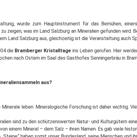
staltung, wurde zum Hauptinstrument für das Bemühen, einerse
zu zeigen, was im Land Salzburg an Mineralien gefunden wird. Bei
em Land Salzburg aus, gleichzeitig ist die Veranstaltung auch S
004 die
Bramberger
Kristalltage
ins Leben gerufen. Hier werd
ochen nach Ostern im Saal des Gasthofes Senningerbräu in Bram
ineraliensammeln aus?
Minerale leben. Mineralogische Forschung ist daher wichtig. Vi
neralien sind zu den schützenswerten Natur- und Kulturgütern ein
von einem Mineral – dem Salz – ihren Namen. Es gab viele histo
ie „Steine” haben somit unser Bundesland, seine Menschen und ih