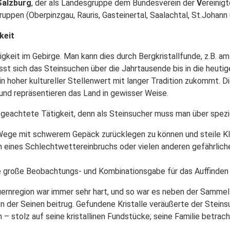
Salzburg
, der als Landesgruppe dem Bundesverein der
V
ereinig
uppen (Oberpinzgau, Rauris, Gasteinertal, Saalachtal, St.Johann
keit
keit im Gebirge. Man kann dies durch Bergkristallfunde, z.B. am 
sst sich das Steinsuchen über die Jahrtausende bis in die heuti
in hoher kultureller Stellenwert mit langer Tradition zukommt. 
und repräsentieren das Land in gewisser Weise.
 geachtete Tätigkeit, denn als Steinsucher muss man über spezi
 Wege mit schwerem Gepäck zurücklegen zu können und steile Kle
 eines Schlechtwettereinbruchs oder vielen anderen gefährlic
 große Beobachtungs- und Kombinationsgabe für das Auffinden 
ernregion war immer sehr hart, und so war es neben der Sammel
 der Seinen beitrug. Gefundene Kristalle veräußerte der Steinsu
 – stolz auf seine kristallinen Fundstücke; seine Familie betrach