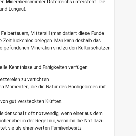
ten
M
ineraliensammler
Ö
sterreichs untersteht. Die
 und Lungau).
Felbertauern, Mittersill (man datiert diese Funde
ge Zeit lückenlos belegen. Man kann deshalb das
Die gefundenen Mineralien sind zu den Kulturschätzen
elle Kenntnisse und Fähigkeiten verfügen:
ttereien zu verrichten.
hen Momenten, die die Natur des Hochgebirges mit
von gut versteckten Klüften.
leidenschaft oft notwendig, wenn einer aus dem
cher aber in der Regel nur, wenn ihn die Not dazu
tet sie als ehrenwerten Familienbesitz.