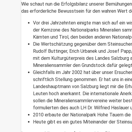
Wie schaut nun die Erfolgsbilanz unserer Bemühungen
das erforderliche Bewusstsein für den wahren Wert de
Vor drei Jahrzehnten einigte man sich auf ein 
der Kernzone des Nationalparks Mineralien samm
Kärnten und Tirol, den beiden anderen Nationalp
Die Wertschätzung gegenüber dem Steinsuchen w
Rudolf Buttinger, Erich Urbanek und Josef Papp,
mit dem Kulturgüterpreis des Landes Salzburg au
Mineraliensammler den Grundstock dafür gelegt
Gleichfalls im Jahr 2002 hat über unser Ersuch
schriftlich Stellung genommen. Er hat uns in ei
Landeshauptmann von Salzburg liegt mir die Erh
Leuten hoch anerkannt. Die internationale Aner
sollen die Mineraliensammlervereine weiter be
formulierten dies auch LH Dr. Wilfried Haslauer
2010 erbaute der Nationalpark Hohe Tauern die 
Heute gibt es ein gutes Miteinander der Steins