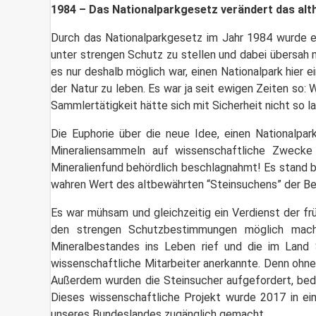
1984 – Das Nationalparkgesetz verändert das al
Durch das Nationalparkgesetz im Jahr 1984 wurde ers
unter strengen Schutz zu stellen und dabei übersah
es nur deshalb möglich war, einen Nationalpark hier 
der Natur zu leben. Es war ja seit ewigen Zeiten so:
Sammlertätigkeit hätte sich mit Sicherheit nicht so la
Die Euphorie über die neue Idee, einen Nationalpar
Mineraliensammeln auf wissenschaftliche Zwecke
Mineralienfund behördlich beschlagnahmt! Es stand be
wahren Wert des altbewährten “Steinsuchens” der Bev
Es war mühsam und gleichzeitig ein Verdienst der 
den strengen Schutzbestimmungen möglich machen
Mineralbestandes ins Leben rief und die im Land S
wissenschaftliche Mitarbeiter anerkannte. Denn ohne
Außerdem wurden die Steinsucher aufgefordert, bed
Dieses wissenschaftliche Projekt wurde 2017 in ei
unseres Bundeslandes zugänglich gemacht.