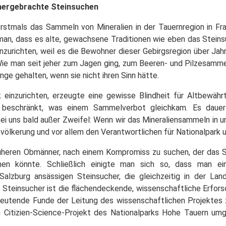
thergebrachte Steinsuchen
tmals das Sammeln von Mineralien in der Tauernregion in Frag
 man, dass es alte, gewachsene Traditionen wie eben das Stein
einzurichten, weil es die Bewohner dieser Gebirgsregion über Jah
 Wie man seit jeher zum Jagen ging, zum Beeren- und Pilzesamm
nge gehalten, wenn sie nicht ihren Sinn hätte.
k einzurichten, erzeugte eine gewisse Blindheit für Altbewäh
 beschränkt, was einem Sammelverbot gleichkam. Es dauert
i uns bald außer Zweifel: Wenn wir das Mineraliensammeln in un
ölkerung und vor allem den Verantwortlichen für Nationalpark 
früheren Obmänner, nach einem Kompromiss zu suchen, der das 
 könnte. Schließlich einigte man sich so, dass man ein
alzburg ansässigen Steinsucher, die gleichzeitig in der Lan
 Steinsucher ist die flächendeckende, wissenschaftliche Erfors
eutende Funde der Leitung des wissenschaftlichen Projektes 
n Citizien-Science-Projekt des Nationalparks Hohe Tauern um