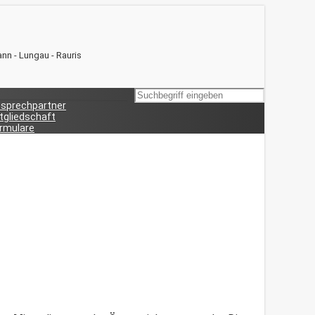
ann - Lungau - Rauris
sprechpartner
tgliedschaft
rmulare