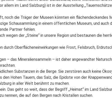
r allem im Land Salzburg) ist in der Ausstellung „Tauernschät
ft, noch die Träger der Museen könnten ein flächendeckendes Mi
inzige Schausammlung in einem öffentlichen Museum, und auch 
ende Partner fehlen.
uch wegen der „Steine“ in unsere Region und bestaunen die herrli
alien durch Oberflächeneinwirkungen wie Frost, Felsbruch, Erdrut
bergen – das Mineraliensammeln – ist daher angewandter Natursc
erachten.
dlichen Substanzen in die Berge. Sie zerstören auch keine Öko
e aus den Hohen Tauern, das Salz, die Epidote von der Knappenwa
lzburg in aller Welt berühmt zu machen.
nein. Das geht so weit, dass der Begriff „Heimat“ im Land Salzbu
zu nennen, die auf den Bergen nach Kristallen suchen.