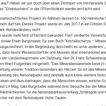
 aus? Haben wir uns doch über einen Zeitraum von mittlerweile 
s “Steinsuchens” in der Öffentlichkeit wieder entfacht wird.
wissenschaftliches Projekt, im Rahmen dessen ca. 160 heimische
eln durften. Dieses Projekt wurde im Jahr 2017 in ein Citizien-
ark-Bundesländern, nicht.
urde mehrfach öffentlich bekundet. Fünf verdiente Vereinsfunk
 sowie Erwin Burgsteiner, für sein Buch “Kristallschätze – Min
sgezeichnet. In der Begründung dazu heißt es unter anderem: „In
, dass heute Wissenschaftler und Museen über international a
en der Landeshauptmann von Salzburg, Herr Dr. Franz Schausberg
nem Brief Folgendes mitgeteilt: “Das Mineraliensammeln besitzt i
altung unserer Tradition besonders am Herzen. So ist das Mine
kennung des Nationalparks wird deshalb auch keine weitere Ein
stehen und dazu beitragen, dass die Menschen wissen, welche S
 und LH Mag. Gabi Burgstaller während ihrer Besuche bei der Mine
Räumlichkeiten für die Nationalparkausstellung „Smaragde und 
ucher mit dem Nationalpark Hohe Tauern.