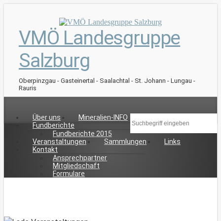
VMÖ Landesgruppe
Salzburg
Oberpinzgau - Gasteinertal - Saalachtal - St. Johann - Lungau -
Rauris
Über uns
Mineralien-INFO
Fundberichte
Fundberichte 2015
Veranstaltungen
Sammlungen
Links
Kontakt
Ansprechpartner
Mitgliedschaft
Formulare