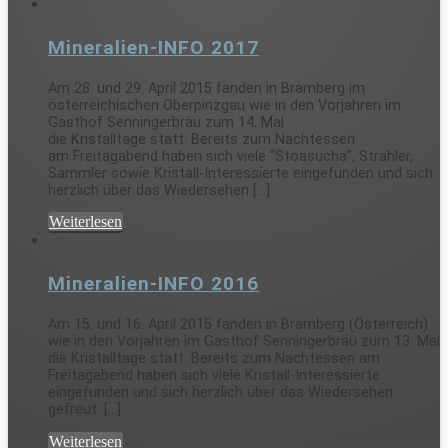
Mineralien-INFO 2017
Am 28. und 29. April 2015 fanden in Bramberg im
österreichischen Oberpinzgau wie in den Vorjahren im
Gasthof Senningerbräu zum 14. Mal
die Kristalltage statt. Bereits zum Nachtessen
am Freitagabend haben sich viele “Stoasucha”, Strahler,
Sammler sowie Kristall-Interessierte eingefunden und sich
herzlich über das Wiedersehen [...]
Weiterlesen
Mineralien-INFO 2016
Am 15. und 16. April 2015 fanden in Bramberg (Österreich)
wie in den Vorjahren im Gasthof Senningerbräu zum 13. Mal
die Kristalltage statt. Bereits zum Nachtessen am
Freitagabend haben sich viele Kristall-Interessierte
eingefunden und sich herzlich über das Wiedersehen
gefreut. [...]
Weiterlesen