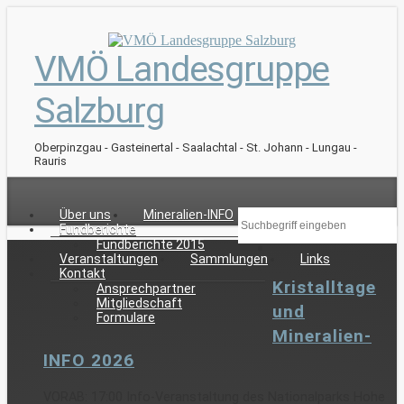
VMÖ Landesgruppe
Salzburg
Oberpinzgau - Gasteinertal - Saalachtal - St. Johann - Lungau -
Rauris
Über uns
Mineralien-INFO
Fundberichte
Fundberichte 2015
Veranstaltungen
Sammlungen
Links
Kontakt
Kristalltage
Ansprechpartner
Mitgliedschaft
und
Formulare
Mineralien-
INFO 2026
VORAB: 17:00 Info-Veranstaltung des Nationalparks Hohe