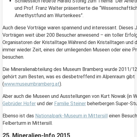
Schliesslich redete Harald Stonig zum Thema “Der Ame
und Prof. Franz Walter präsentierte die “Wissenschaftli
Amethystfund am Wurtenkees”.
Auch diese Vorträge waren spannend und interessant. Dieses J
Vorträgen weit über 200 Besucher anwesend – ein toller Erfolg 
Organisatoren der Kristalltage.Während den Kristalltagen und d
immer wieder Zeit, eines der umliegenden Museen oder eine P
besuchen.
Die Mineralienabteilung des Museum Bramberg wurde 2011/1
gehört zum Besten, was es diesbetreffend im Alpenraum gibt
(
www.museumbramberg.at
).
Aber auch die Museen und Ausstellungen von Kurt Nowak (in Wa
Gebrüder Hofer
und der
Familie Steiner
beherbergen Super-Stu
Ebenso ist das
Nationalpark-Museum in Mittersill
einen Besuch
Felberturm in Mittersill.
25. Mineralien-Info 2015