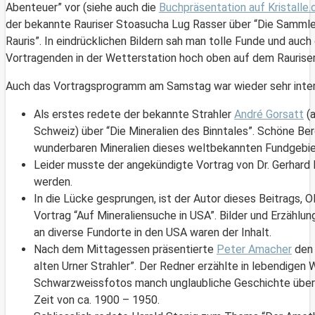
Abenteuer” vor (siehe auch die
Buchpräsentation auf Kristalle.
der bekannte Rauriser Stoasucha Lug Rasser über “Die Sammle
Rauris”. In eindrücklichen Bildern sah man tolle Funde und auch
Vortragenden in der Wetterstation hoch oben auf dem Rauriser
Auch das Vortragsprogramm am Samstag war wieder sehr inter
Als erstes redete der bekannte Strahler
André Gorsatt
(a
Schweiz) über “Die Mineralien des Binntales”. Schöne Be
wunderbaren Mineralien dieses weltbekannten Fundgebie
Leider musste der angekündigte Vortrag von Dr. Gerhard
werden.
In die Lücke gesprungen, ist der Autor dieses Beitrags, O
Vortrag “Auf Mineraliensuche in USA”. Bilder und Erzählu
an diverse Fundorte in den USA waren der Inhalt.
Nach dem Mittagessen präsentierte
Peter Amacher
den 
alten Urner Strahler”. Der Redner erzählte in lebendigen
Schwarzweissfotos manch unglaubliche Geschichte über d
Zeit von ca. 1900 – 1950.