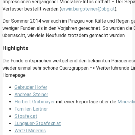
Impressionen vergangener Mineralien-Infos enthält – Der Sep
Verfasser bestellt werden (
erwin.burgsteiner@sbg.at
).
Der Sommer 2014 war auch im Pinzgau von Kälte und Regen ge
weniger Funden als in den Vorjahren gerechnet. So wurden die
überrascht, wieviele Neufunde trotzdem gemacht wurden.
Highlights
Die Funde entsprachen weitgehend den bekannten Paragenesen
wieder einmal sehr schöne Quarzgruppen.–> Weiterführende Li
Homepage:
Gebrüder Hofer
Andreas Steiner
Herbert Grabmayer
mit einer Reportage über die
Minerali
Familien Leitner
Stoafex.at
Lungauer-Stoafexn.at
Watzl Minerals