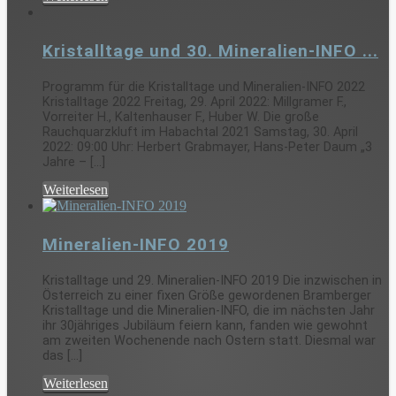
Kristalltage und 30. Mineralien-INFO ...
Programm für die Kristalltage und Mineralien-INFO 2022
Kristalltage 2022 Freitag, 29. April 2022: Millgramer F.,
Vorreiter H., Kaltenhauser F., Huber W. Die große
Rauchquarzkluft im Habachtal 2021 Samstag, 30. April
2022: 09:00 Uhr: Herbert Grabmayer, Hans-Peter Daum „3
Jahre – [...]
Weiterlesen
Mineralien-INFO 2019
Kristalltage und 29. Mineralien-INFO 2019 Die inzwischen in
Österreich zu einer fixen Größe gewordenen Bramberger
Kristalltage und die Mineralien-INFO, die im nächsten Jahr
ihr 30jähriges Jubiläum feiern kann, fanden wie gewohnt
am zweiten Wochenende nach Ostern statt. Diesmal war
das [...]
Weiterlesen