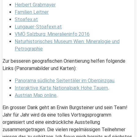
Herbert Grabmayer
Familien Leitner
Stoafex.at
Lungauer-Stoafexn.at
VMÖ Salzburg: Mineralieninfo 2016
Naturhistorisches Museum Wien: Mineralogie und
Petrographie
Zur besseren geografischen Orientierung helfen folgende
Links (Panoramabilder und Karten):
Panorama südliche Seitentäler im Oberpinzgau
.
Interaktive Karte Nationalpark Hohe Tauern
.
Austrian Map online
.
Ein grosser Dank geht an Erwin Burgsteiner und sein Team!
Jahr für Jahr wird da eine tolles Vortragsprogramm
organisiert und eine eindrückliche Ausstellung
zusammengetragen. Die vielen regelmässigen Teilnehmer
wissen das zu schätzen. Ich freue mich bereits auf nächstes