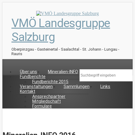
VMÖ Landesgruppe
Salzburg
Oberpinzgau - Gasteinertal - Saalachtal - St. Johann - Lungau -
Rauris
Über uns
Mineralien-INFO
Fundberichte
Fundberichte 2015
Veranstaltungen
Sammlungen
Links
Kontakt
Ansprechpartner
Mitgliedschaft
Formulare